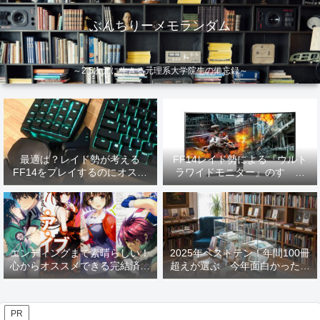
ぶんちりーメモランダム
～2.5次元に生きる元理系大学院生の備忘録～
最適は？レイド勢が考える
FF14レイド勢による『ウルト
FF14をプレイするのにオスス
ラワイドモニター』のすゝめ
メなデバイス【2026年更新】
【2026年更新】
エンディングまで素晴らしい！
2025年ベストテン！年間100冊
心からオススメできる完結済み
超えが選ぶ「今年面白かった本
ラノベ
10選」！
PR