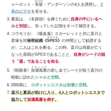
ありさか
ャーロット・
有坂
・アンダーソンの4人を誘拐し、
2
巻のビデオ
を見せる。
夏凪は、《名探偵》を継ぐために
自身の中にいるヘ
ルと対話
し、失っていた記憶をすべて補完する。
コウモリが、《吸血鬼》スカーレットと共に斎川と
スペース
君塚を対
秘密組織《
SPES
》
の仲間として勧誘する
が、二人はこれを断る。この時、斎川は両親が亡く
なった原因がSPESであることと、
自身がシードの狙
う「器」であることを知る
。
かせふうび
《暗殺者》
加瀬風靡
の差し金でシードが狙う斎川の
暗殺に訪れた
シャルと交戦
。
同時期に、
ロボットシエスタは加瀬と交戦
。
斎川と夏凪が助けに入り、4人とロボットシエスタで
協力して
加瀬風靡を倒す
。