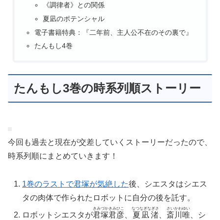
《調律者》との関係
夏凪のポテンシャル
電子書籍特典：『二年前、主人公不在のその裏で』
たんもし4巻
たんもし3巻の時系列順ストーリー
今回も過去と現在が交差していくストーリーだったので、
時系列順にまとめていきます！
1巻のラストで君塚が気絶した
後、シエスタはシエス
タの肉体で作られたロボットに自分の後を託す。
きみづかきみひこ
なつなぎなぎさ
さいかわゆい
ロボットシエスタが
君塚君彦
、
夏凪渚
、
斎川唯
、シ