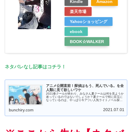
Kindle
Amazon
楽天市場
Yahooショッピング
ebook
BOOK☆WALKER
ネタバレなし記事はコチラ！
アニメ公開直前！探偵はもう、死んでいる。を全
人類に見て欲しいワケ
2021春クールが終わり、みなさん夏クールは何を見ようか
迷っているのではないでしょうか？夏クールで特に目玉に
なっているのは、やっぱり今アツい人気ライトノベル探偵
はもう、死んでいる。のアニメでしょう！原作を読んでい
る僕自身、初回放送日の7月4...
2021.07.01
bunchiry.com