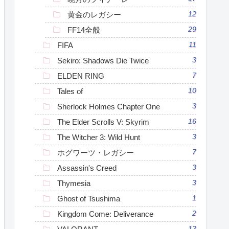
黄金のレガシー
12
FF14全般
29
FIFA
11
Sekiro: Shadows Die Twice
3
ELDEN RING
7
Tales of
10
Sherlock Holmes Chapter One
3
The Elder Scrolls V: Skyrim
16
The Witcher 3: Wild Hunt
3
ホグワーツ・レガシー
7
Assassin's Creed
3
Thymesia
3
Ghost of Tsushima
1
Kingdom Come: Deliverance
2
13