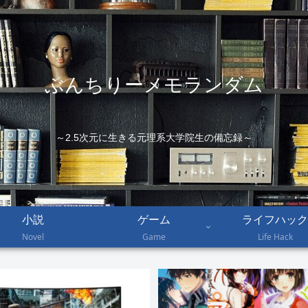
ぶんちりーメモランダム
～2.5次元に生きる元理系大学院生の備忘録～
小説
ゲーム
ライフハック
Novel
Game
Life Hack