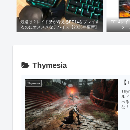
最適は？レイド勢が考えるFF14をプレイす
FF14レ
るのにオススメなデバイス【2026年更新】
ター
Thymesia
【
Thymesia
Th
ルド
べる
な！