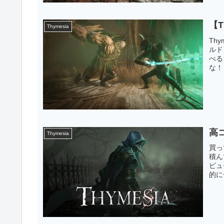
【
Thymesia
Th
ルド
べる
な！
高
Thymesia
買っ
積ん
ビュ
的に