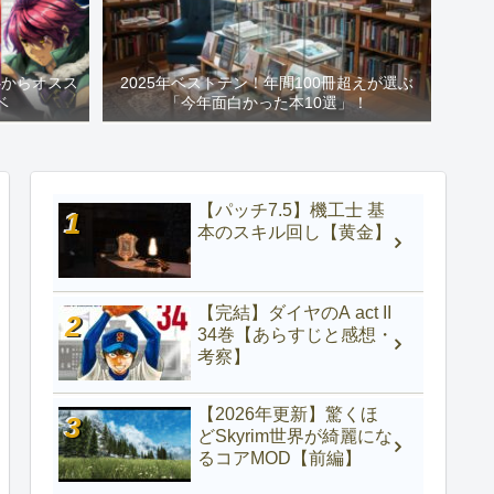
心からオスス
2025年ベストテン！年間100冊超えが選ぶ
ベ
「今年面白かった本10選」！
【パッチ7.5】機工士 基
本のスキル回し【黄金】
【完結】ダイヤのA act II
34巻【あらすじと感想・
考察】
【2026年更新】驚くほ
どSkyrim世界が綺麗にな
るコアMOD【前編】