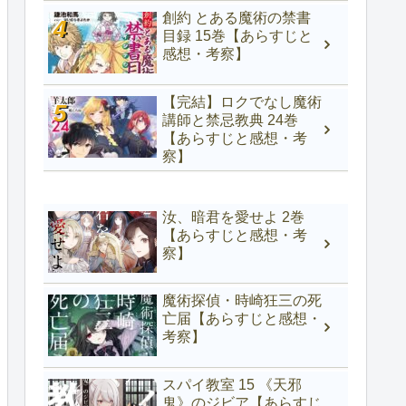
創約 とある魔術の禁書
目録 15巻【あらすじと
感想・考察】
【完結】ロクでなし魔術
講師と禁忌教典 24巻
【あらすじと感想・考
察】
汝、暗君を愛せよ 2巻
【あらすじと感想・考
察】
魔術探偵・時崎狂三の死
亡届【あらすじと感想・
考察】
スパイ教室 15 《天邪
鬼》のジビア【あらすじ