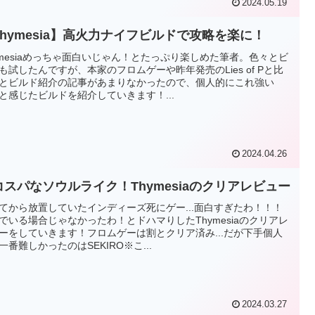
2024.05.19
Thymesia】高火力ナイフビルドで攻略を楽に！
ymesiaめっちゃ面白いじゃん！とたっぷり楽しめた筆者。色々とビ
も試したんですが、本家のフロムゲーや昨年発売のLies of Pと比
とビルド紹介の記事があまりなかったので、個人的にこれ強い
と感じたビルドを紹介していきます！...
2024.04.26
コスパなソウルライク！Thymesiaのクリアレビュー
てから放置していたインディーズ死にゲー...面白すぎたわ！！！
でいる場合じゃなかったわ！とドハマりしたThymesiaのクリアレ
ーをしていきます！フロムゲーは割とクリア済み...だが下手個人
一番難しかったのはSEKIRO※こ...
2024.03.27