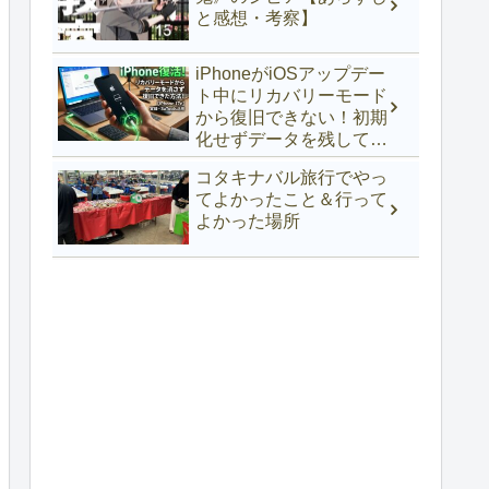
と感想・考察】
iPhoneがiOSアップデー
ト中にリカバリーモード
から復旧できない！初期
化せずデータを残して復
活できた方法【iPhone
コタキナバル旅行でやっ
17e】
てよかったこと＆行って
よかった場所