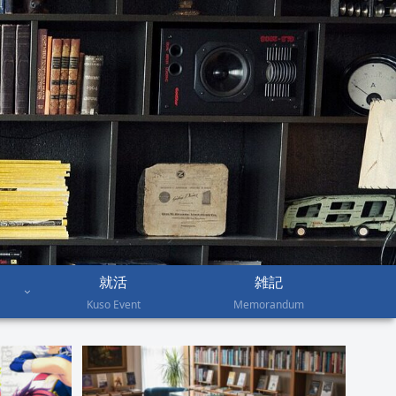
就活
雑記
Kuso Event
Memorandum