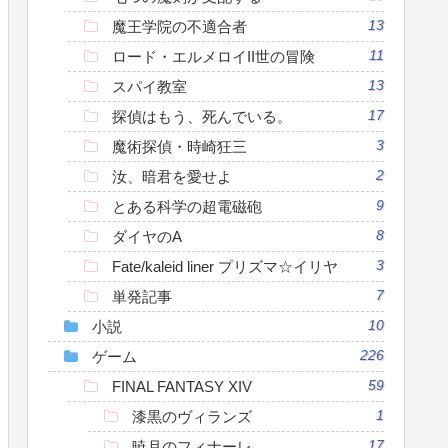
魔王学院の不適合者
13
ロード・エルメロイII世の冒険
11
スパイ教室
13
探偵はもう、死んでいる。
17
魔術探偵・時崎狂三
3
汝、暗君を愛せよ
2
とある科学の超電磁砲
9
ダイヤのA
8
Fate/kaleid liner プリズマ☆イリヤ
3
単発記事
7
小説
10
ゲーム
226
FINAL FANTASY XIV
59
漆黒のヴィランズ
1
暁月のフィナーレ
17