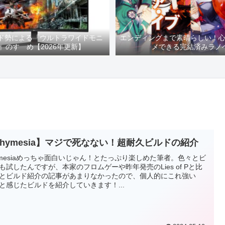
イド勢による『ウルトラワイドモニ
エンディングまで素晴らしい！
』のすゝめ【2026年更新】
メできる完結済みラノ
Thymesia】マジで死なない！超耐久ビルドの紹介
ymesiaめっちゃ面白いじゃん！とたっぷり楽しめた筆者。色々とビ
も試したんですが、本家のフロムゲーや昨年発売のLies of Pと比
とビルド紹介の記事があまりなかったので、個人的にこれ強い
と感じたビルドを紹介していきます！...