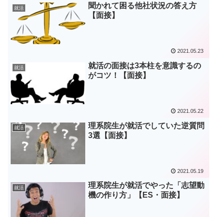
聞かれて困る他社状況の答え方
就活
【面接】
2021.05.23
就活の面接は3本柱を意識するの
就活
がコツ！【面接】
2021.05.22
理系院生が就活でしていた逆質問
就活
3選【面接】
2021.05.19
理系院生が就活でやった「志望動
就活
機の作り方」【ES・面接】