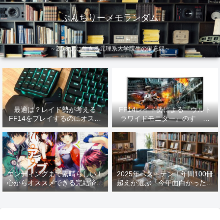
ぶんちりーメモランダム
～2.5次元に生きる元理系大学院生の備忘録～
最適は？レイド勢が考える
FF14レイド勢による『ウルト
FF14をプレイするのにオスス
ラワイドモニター』のすゝめ
メなデバイス【2026年更新】
【2026年更新】
エンディングまで素晴らしい！
2025年ベストテン！年間100冊
心からオススメできる完結済み
超えが選ぶ「今年面白かった本
ラノベ
10選」！