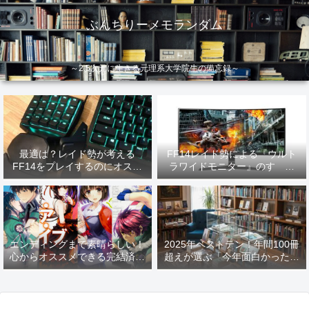
ぶんちりーメモランダム
～2.5次元に生きる元理系大学院生の備忘録～
最適は？レイド勢が考える
FF14レイド勢による『ウルト
FF14をプレイするのにオスス
ラワイドモニター』のすゝめ
メなデバイス【2026年更新】
【2026年更新】
エンディングまで素晴らしい！
2025年ベストテン！年間100冊
心からオススメできる完結済み
超えが選ぶ「今年面白かった本
ラノベ
10選」！