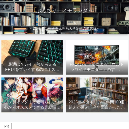
ぶんちりーメモランダム
～2.5次元に生きる元理系大学院生の備忘録～
最適は？レイド勢が考える
FF14レイド勢による『ウルト
FF14をプレイするのにオスス
ラワイドモニター』のすゝめ
メなデバイス【2026年更新】
【2026年更新】
エンディングまで素晴らしい！
2025年ベストテン！年間100冊
心からオススメできる完結済み
超えが選ぶ「今年面白かった本
ラノベ
10選」！
PR