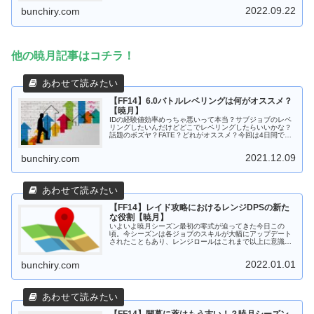
時更新していきますのでご了承く...
2022.09.22
bunchiry.com
他の暁月記事はコチラ！
【FF14】6.0バトルレベリングは何がオススメ？
【暁月】
IDの経験値効率めっちゃ悪いって本当？サブジョブのレベ
リングしたいんだけどどこでレベリングしたらいいかな？
話題のボズヤ？FATE？どれがオススメ？今回は4日間で3
ジョブをカンストさせた僕がオススメのレベリングコンテ
ンツを紹介します！全ヒカセ...
2021.12.09
bunchiry.com
【FF14】レイド攻略におけるレンジDPSの新た
な役割【暁月】
いよいよ暁月シーズン最初の零式が迫ってきた今日この
頃。今シーズンは各ジョブのスキルが大幅にアップデート
されたこともあり、レンジロールはこれまで以上に意識す
ることが1つ増えました。レンジDPSの方、レンジDPSに
興味のある方、零式レイドに挑む...
2022.01.01
bunchiry.com