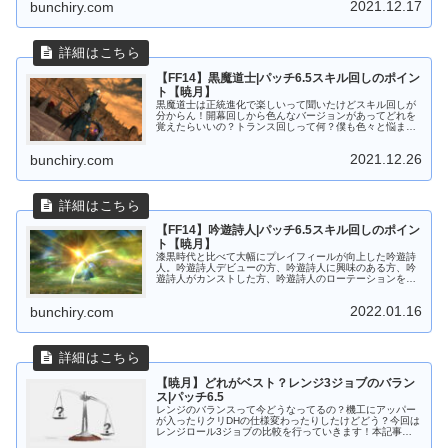
2021.12.17
bunchiry.com
【FF14】黒魔道士|パッチ6.5スキル回しのポイン
ト【暁月】
黒魔道士は正統進化で楽しいって聞いたけどスキル回しが
分からん！開幕回しから色んなバージョンがあってどれを
覚えたらいいの？トランス回しって何？僕も色々と悩まさ
れましたが、ひとまずこんなところを意識したら火力が伸
びるな！という部分をまとめてみま...
2021.12.26
bunchiry.com
【FF14】吟遊詩人|パッチ6.5スキル回しのポイン
ト【暁月】
漆黒時代と比べて大幅にプレイフィールが向上した吟遊詩
人。吟遊詩人デビューの方、吟遊詩人に興味のある方、吟
遊詩人がカンストした方、吟遊詩人のローテーションを知
りたい方、吟遊詩人をもっと上手くなりたい方必見です！
黄金用に新しい記事を作成しました...
2022.01.16
bunchiry.com
【暁月】どれがベスト？レンジ3ジョブのバラン
ス|パッチ6.5
レンジのバランスって今どうなってるの？機工にアッパー
が入ったりクリDHの仕様変わったりしたけどどう？今回は
レンジロール3ジョブの比較を行っていきます！本記事の
内容はあくまで暫定版です。より良い情報を見つけ次第随