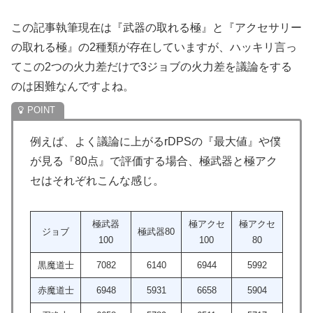
この記事執筆現在は『武器の取れる極』と『アクセサリー
の取れる極』の2種類が存在していますが、ハッキリ言っ
てこの2つの火力差だけで3ジョブの火力差を議論をする
のは困難なんですよね。
例えば、よく議論に上がるrDPSの『最大値』や僕
が見る『80点』で評価する場合、極武器と極アク
セはそれぞれこんな感じ。
極武器
極アクセ
極アクセ
ジョブ
極武器80
100
100
80
黒魔道士
7082
6140
6944
5992
赤魔道士
6948
5931
6658
5904