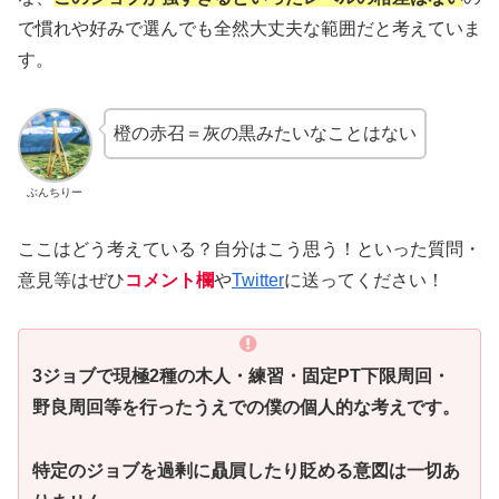
で慣れや好みで選んでも全然大丈夫な範囲だと考えていま
す。
橙の赤召＝灰の黒みたいなことはない
ぶんちりー
ここはどう考えている？自分はこう思う！といった質問・
意見等はぜひ
コメント欄
や
Twitter
に送ってください！
3ジョブで現極2種の木人・練習・固定PT下限周回・
野良周回等を行ったうえでの僕の個人的な考えです
。
特定のジョブを過剰に贔屓したり貶める意図は一切あ