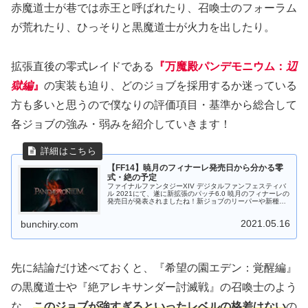
赤魔道士が巷では赤王と呼ばれたり、召喚士のフォーラム
が荒れたり、ひっそりと黒魔道士が火力を出したり。
拡張直後の零式レイドである
『万魔殿パンデモニウム：
辺
獄編
』
の実装も迫り、どのジョブを採用するか迷っている
方も多いと思うので僕なりの評価項目・基準から総合して
各ジョブの強み・弱みを紹介していきます！
【FF14】暁月のフィナーレ発売日から分かる零
式・絶の予定
ファイナルファンタジーXIV デジタルファンフェスティバ
ル 2021にて、遂に新拡張のパッチ6.0 暁月のフィナーレの
発売日が発表されましたね！新ジョブのリーパーや新種族
のヴィエラ♂など、新情報盛りだくさんでしたが、やっぱ
りレイド勢が気にな...
2021.05.16
bunchiry.com
先に結論だけ述べておくと、『希望の園エデン：覚醒編』
の黒魔道士や『絶アレキサンダー討滅戦』の召喚士のよう
な、
このジョブが強すぎるといったレベルの格差はない
の