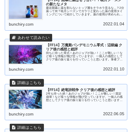
【FF14】開幕に薬はもう古い！？暁月シーズン
の新たなメタ
最近開幕に薬を割らないトップ層をチラホラ見るな...？2分
薬って何？暁月シーズンでガラリと変わった薬の使用タイ
ミングについて紹介していきます。薬の使用が求められる
零式以上の高難易度に挑戦するレイド勢必見！PTの詩人さ
んや赤魔さん、リーパーさ...
2022.01.04
bunchiry.com
【FF14】万魔殿パンデモニウム零式：辺獄編 ク
リア後の感想と総評
待ちに待った零式！あのジョブが強い！ここが難しい！な
ど様々な情報が飛び交っていますが、一個人の感想として
クリア後の振り返りを行っていこうと思います。筆者プロ
フィールFF14を約8年間プレイメインキャラのプレイ時間
は6000時間↑絶6種クリア...
2022.01.10
bunchiry.com
【FF14】絶竜詩戦争 クリア後の感想と総評
2年も待った絶！あのジョブが強い！ここが難しい！固定
崩壊！など様々な情報が飛び交っていますが、一個人の感
想としてクリア後の振り返りを行っていこうと思います。
筆者プロフィールFF14を約8年間プレイメインキャラのプ
レイ時間は6000時間↑絶6...
2022.06.05
bunchiry.com