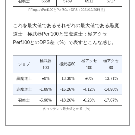
召喚士
6658
5789
6511
5717
FFlogsのPerf100とPerf80のrDPS（2021/12/20時点）
これを最大値であるそれぞれの最大値である黒魔
道士：極武器Perf100と黒魔道士：極アクセ
Perf100とのDPS差（%）で表すとこんな感じ。
極武器
極アクセ
極アクセ
ジョブ
極武器80
100
100
80
黒魔道士
±0%
-13.30%
±0%
-13.71%
赤魔道士
-1.89%
-16.26%
-4.12%
-14.98%
召喚士
-5.98%
-18.26%
-6.23%
-17.67%
各コンテンツ最大値との差（%）