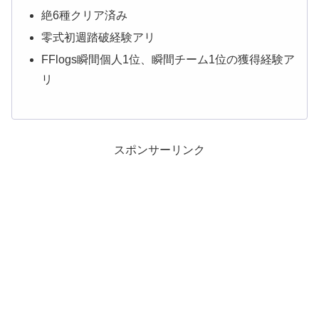
絶6種クリア済み
零式初週踏破経験アリ
FFlogs瞬間個人1位、瞬間チーム1位の獲得経験ア
リ
スポンサーリンク