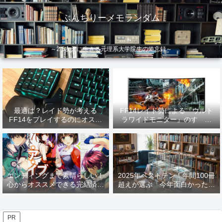
ぶんちりーメモランダム
～2.5次元に生きる元理系大学院生の備忘録～
最適は？レイド勢が考える
FF14レイド勢による『ウルト
FF14をプレイするのにオスス
ラワイドモニター』のすゝめ
メなデバイス【2026年更新】
【2026年更新】
エンディングまで素晴らしい！
2025年ベストテン！年間100冊
心からオススメできる完結済み
超えが選ぶ「今年面白かった本
ラノベ
10選」！
PR