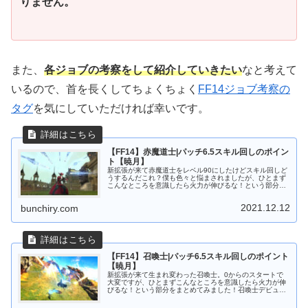
りません
。
また、
各ジョブの考察をして紹介していきたい
なと考えて
いるので、首を長くしてちょくちょく
FF14ジョブ考察の
タグ
を気にしていただければ幸いです。
【FF14】赤魔道士|パッチ6.5スキル回しのポイン
ト【暁月】
新拡張が来て赤魔道士をレベル90にしたけどスキル回しど
うするんだこれ？僕も色々と悩まされましたが、ひとまず
こんなところを意識したら火力が伸びるな！という部分を
まとめてみました！赤魔道士デビューの方、赤魔道士に興
味のある方、赤魔道士がカンスト...
2021.12.12
bunchiry.com
【FF14】召喚士|パッチ6.5スキル回しのポイント
【暁月】
新拡張が来て生まれ変わった召喚士。0からのスタートで
大変ですが、ひとまずこんなところを意識したら火力が伸
びるな！という部分をまとめてみました！召喚士デビュー
の方、 召喚士に興味のある方、 召喚士がカンストした
方、 召喚士のローテーションを知...