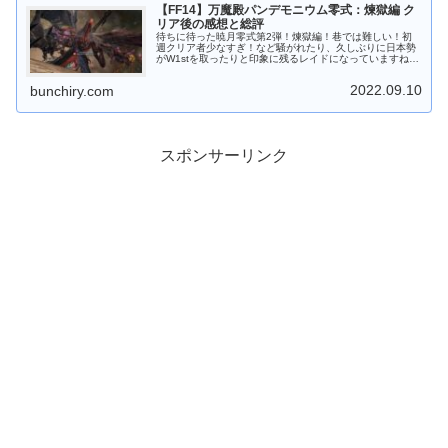
【FF14】万魔殿パンデモニウム零式：煉獄編 ク
リア後の感想と総評
待ちに待った暁月零式第2弾！煉獄編！巷では難しい！初
週クリア者少なすぎ！など騒がれたり、久しぶりに日本勢
がW1stを取ったりと印象に残るレイドになっていますね。
今回は無事トレース・オン！に成功し初週クリアできたの
で感想と振り返りをやっていき...
2022.09.10
bunchiry.com
スポンサーリンク