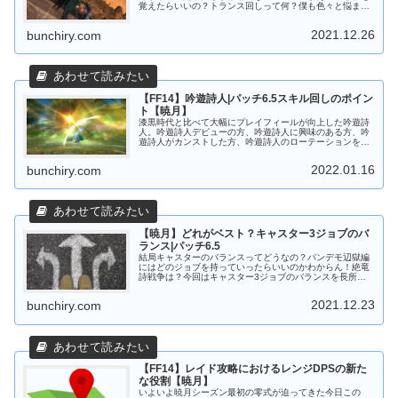
覚えたらいいの？トランス回しって何？僕も色々と悩まさ
れましたが、ひとまずこんなところを意識したら火力が伸
びるな！という部分をまとめてみま...
2021.12.26
bunchiry.com
【FF14】吟遊詩人|パッチ6.5スキル回しのポイン
ト【暁月】
漆黒時代と比べて大幅にプレイフィールが向上した吟遊詩
人。吟遊詩人デビューの方、吟遊詩人に興味のある方、吟
遊詩人がカンストした方、吟遊詩人のローテーションを知
りたい方、吟遊詩人をもっと上手くなりたい方必見です！
黄金用に新しい記事を作成しました...
2022.01.16
bunchiry.com
【暁月】どれがベスト？キャスター3ジョブのバ
ランス|パッチ6.5
結局キャスターのバランスってどうなの？パンデモ辺獄編
にはどのジョブを持っていったらいいのかわからん！絶竜
詩戦争は？今回はキャスター3ジョブのバランスを長所・
短所を評価して考えていくので、これからキャスターを始
める方、どのジョブを使うか迷って...
2021.12.23
bunchiry.com
【FF14】レイド攻略におけるレンジDPSの新た
な役割【暁月】
いよいよ暁月シーズン最初の零式が迫ってきた今日この