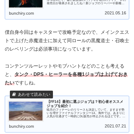
発売日が発表されましたね！新ジョブのリーパーや新種族
のヴィエラ♂など、新情報盛りだくさんでしたが、やっぱ
りレイド勢が気にな...
2021.05.16
bunchiry.com
僕自身今回はキャスターで攻略予定なので、メインクエス
トで上げた赤魔道士に加えて同ロールの黒魔道士・召喚士
のレベリングは必須事項になっています。
コンテンツルーレットやモブハントなどのことも考える
と、
タンク・DPS・ヒーラーを各種1ジョブは上げておき
たい
ですしね。
【FF14】最初に選ぶジョブは？初心者オススメ
ジョブを紹介！
暁月のフィナーレのリリースも決定していて、ますます勢
いを増すファイナルファンタジー14。海外では、あまりに
人気が出過ぎて一時的にDL販売が停止されるほどです。日
本でもプレイヤー人口は増える一方で、有名人も多数プレ
イしている大人気ゲームになっ...
2021.07.21
bunchiry.com