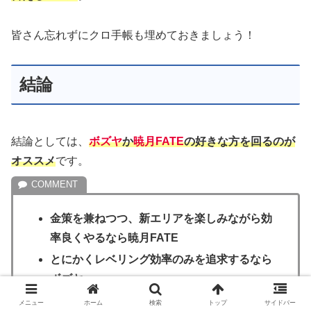
皆さん忘れずにクロ手帳も埋めておきましょう！
結論
結論としては、
ボズヤ
か
暁月FATE
の好きな方を回るのが
オススメ
です。
金策を兼ねつつ、新エリアを楽しみながら効
率良くやるなら暁月FATE
とにかくレベリング効率のみを追求するなら
ボズヤ
即シャキならIDもアリ
メニュー
ホーム
検索
トップ
サイドバー