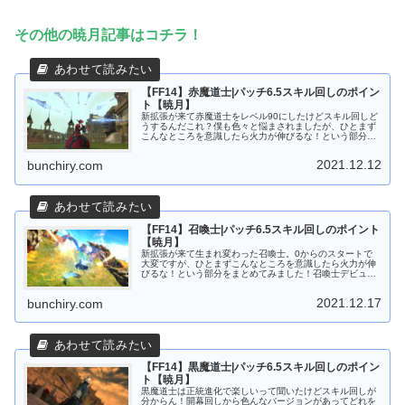
その他の暁月記事はコチラ！
【FF14】赤魔道士|パッチ6.5スキル回しのポイン
ト【暁月】
新拡張が来て赤魔道士をレベル90にしたけどスキル回しど
うするんだこれ？僕も色々と悩まされましたが、ひとまず
こんなところを意識したら火力が伸びるな！という部分を
まとめてみました！赤魔道士デビューの方、赤魔道士に興
味のある方、赤魔道士がカンスト...
2021.12.12
bunchiry.com
【FF14】召喚士|パッチ6.5スキル回しのポイント
【暁月】
新拡張が来て生まれ変わった召喚士。0からのスタートで
大変ですが、ひとまずこんなところを意識したら火力が伸
びるな！という部分をまとめてみました！召喚士デビュー
の方、 召喚士に興味のある方、 召喚士がカンストした
方、 召喚士のローテーションを知...
2021.12.17
bunchiry.com
【FF14】黒魔道士|パッチ6.5スキル回しのポイン
ト【暁月】
黒魔道士は正統進化で楽しいって聞いたけどスキル回しが
分からん！開幕回しから色んなバージョンがあってどれを