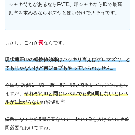
シャキ待ちがあるならFATE、即シャキならIDで最高
効率を求めるならボズヤと使い分けできそうです。
しかし、これが
罠
なんです。
現状適正IDの経験値効率はハッキリ言えばゲロマズで、と
てもじゃないけど何ジョブもやっていられません。
今回もIDは81・83・85・87・89と奇数レベルごとにあり
ますが、
それぞれIDと同じレベルでも約4周しないとレベ
ルが1上がらない
経験値効率。
偶数になると約5周必要なので、1つのIDを抜けるのに約9
周必要なわけですね。