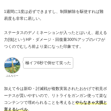
1週間に1度は必ずできますし、制限解除を駆使すれば難
易度も非常に易しい。
ステータスのデノミネーションが入ったとはいえ、超える
力[強]というHP・ダメージ・回復量300%アップのバフが
つくのでむしろ前より楽になった印象です。
極イフ6秒で倒せて笑った
ぶんちりー
加えて今は新ID・討滅戦が複数実装されたおかげで初見ボ
ーナスが貰いやすいので、リトライをガンガン使って楽な
コンテンツで埋められることを考えると
やらなきゃ大損と
言えるレベル
。