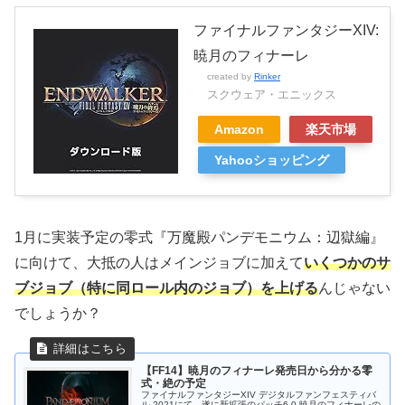
ファイナルファンタジーXIV:
暁月のフィナーレ
created by
Rinker
スクウェア・エニックス
Amazon
楽天市場
Yahooショッピング
1月に実装予定の零式『万魔殿パンデモニウム：辺獄編』
に向けて、大抵の人はメインジョブに加えて
いくつかのサ
ブジョブ（特に同ロール内のジョブ）を上げる
んじゃない
でしょうか？
【FF14】暁月のフィナーレ発売日から分かる零
式・絶の予定
ファイナルファンタジーXIV デジタルファンフェスティバ
ル 2021にて、遂に新拡張のパッチ6.0 暁月のフィナーレの