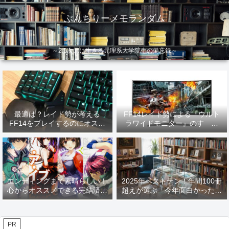
ぶんちりーメモランダム
～2.5次元に生きる元理系大学院生の備忘録～
最適は？レイド勢が考える
FF14レイド勢による『ウルト
FF14をプレイするのにオスス
ラワイドモニター』のすゝめ
メなデバイス【2026年更新】
【2026年更新】
エンディングまで素晴らしい！
2025年ベストテン！年間100冊
心からオススメできる完結済み
超えが選ぶ「今年面白かった本
ラノベ
10選」！
PR