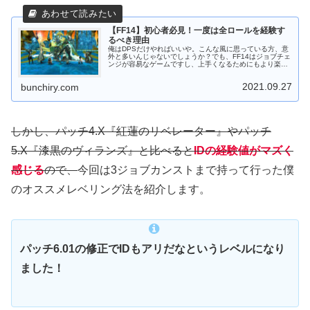
【FF14】初心者必見！一度は全ロールを経験す
るべき理由
俺はDPSだけやればいいや。こんな風に思っている方、意
外と多いんじゃないでしょうか？でも、FF14はジョブチェ
ンジが容易なゲームですし、上手くなるためにもより楽し
むためにも他ロールは絶対経験すべきです！初心者や不慣
れの方なら優しくしてくれる...
2021.09.27
bunchiry.com
しかし、パッチ4.X『紅蓮のリベレーター』やパッチ
5.X『漆黒のヴィランズ』と比べると
IDの経験値がマズく
感じる
ので、
今回は3ジョブカンストまで持って行った僕
のオススメレベリング法を紹介します。
パッチ6.01の修正でIDもアリだなというレベルになり
ました！