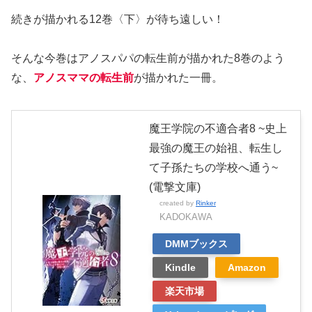
続きが描かれる12巻〈下〉が待ち遠しい！
そんな今巻はアノスパパの転生前が描かれた8巻のよう
な、
アノスママの転生前
が描かれた一冊。
魔王学院の不適合者8 ~史上
最強の魔王の始祖、転生し
て子孫たちの学校へ通う~
(電撃文庫)
created by
Rinker
KADOKAWA
DMMブックス
Kindle
Amazon
楽天市場