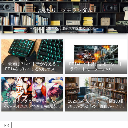
ぶんちりーメモランダム
～2.5次元に生きる元理系大学院生の備忘録～
最適は？レイド勢が考える
FF14レイド勢による『ウルト
FF14をプレイするのにオスス
ラワイドモニター』のすゝめ
メなデバイス【2026年更新】
【2026年更新】
エンディングまで素晴らしい！
2025年ベストテン！年間100冊
心からオススメできる完結済み
超えが選ぶ「今年面白かった本
ラノベ
10選」！
PR