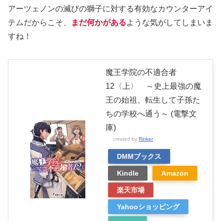
アーツェノンの滅びの獅子に対する有効なカウンターアイ
テムだからこそ、
まだ何かがある
ような気がしてしまいま
すね！
魔王学院の不適合者
12〈上〉 ～史上最強の魔
王の始祖、転生して子孫た
ちの学校へ通う～ (電撃文
庫)
created by
Rinker
DMMブックス
Kindle
Amazon
楽天市場
Yahooショッピング