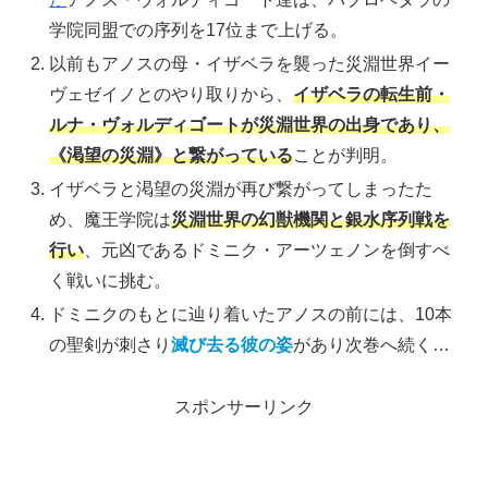
学院同盟での序列を17位まで上げる。
以前もアノスの母・イザベラを襲った災淵世界イー
ヴェゼイノとのやり取りから、
イザベラの転生前・
ルナ・ヴォルディゴートが災淵世界の出身であり、
《渇望の災淵》と繋がっている
ことが判明。
イザベラと渇望の災淵が再び繋がってしまったた
め、魔王学院は
災淵世界の幻獣機関と銀水序列戦を
行い
、元凶であるドミニク・アーツェノンを倒すべ
く戦いに挑む。
ドミニクのもとに辿り着いたアノスの前には、10本
の聖剣が刺さり
滅び去る彼の姿
があり次巻へ続く…
スポンサーリンク