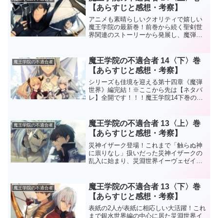
【あらすじと感想・考察】
アニメも素晴らしいクオリティで嬉しい
魔王学院の最新巻！前巻から続く聖剣世
界関連のストーリーから発展し、魔弾世
界にスポットが当たった新章開幕です！
※ここから先は【ネタバレ】全開で
す！！！魔王学院14上巻のストーリー亡
魔王学院の不適合者 14〈下〉巻
魔王学院の不適合者
くなったハイフォリアの前聖...
【あらすじと感想・考察】
シリーズも佳境を迎える第十四章《魔弾
世界》編完結！※ここから先は【ネタバ
レ】全開です！！！魔王学院14下巻のス
トーリー魔弾世界に潜入したサーシャと
ミーシャは創造神エレネシアとの接触に
成功する。エレネシアは主神の神魔射手
魔王学院の不適合者 13〈上〉巻
魔王学院の不適合者
オードゥスとの決闘を決...
【あらすじと感想・考察】
災神イザーク登場！これまで「触らぬ神
に祟りなし」扱いだった災神イザークの
乱入に始まり、災淵世界イーヴェゼイノ
vs聖剣世界ハイフォリアなど熱い展開の
一冊でした！※ここから先は【ネタバ
レ】全開です！！！魔王学院13上巻のス
魔王学院の不適合者 13〈下〉巻
魔王学院の不適合者
トーリー《銀水序列戦》...
【あらすじと感想・考察】
表紙の2人が表紙に相応しい大活躍！これ
まで銀水世界編の中心に居た災淵世界イ