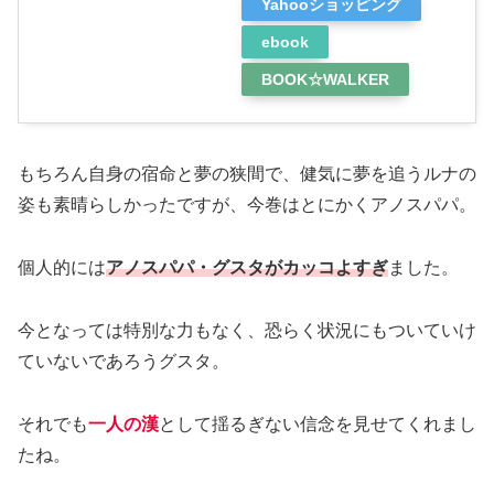
Yahooショッピング
ebook
BOOK☆WALKER
もちろん自身の宿命と夢の狭間で、健気に夢を追うルナの
姿も素晴らしかったですが、今巻はとにかくアノスパパ。
個人的には
アノスパパ・グスタがカッコよすぎ
ました。
今となっては特別な力もなく、恐らく状況にもついていけ
ていないであろうグスタ。
それでも
一人の漢
として揺るぎない信念を見せてくれまし
たね。