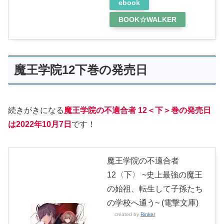
ebook
BOOK☆WALKER
魔王学院12下巻の発売日
続きがきになる
魔王学院の不適合者 12＜下＞巻の発売日
は2022年10月
7日
です！
魔王学院の不適合者
12〈下〉 ~史上最強の魔王
の始祖、転生して子孫たち
の学校へ通う~ (電撃文庫)
created by
Rinker