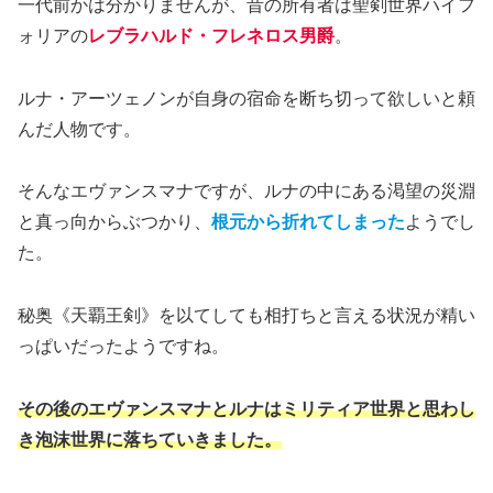
一代前かは分かりませんが、昔の所有者は聖剣世界ハイフ
ォリアの
レブラハルド・フレネロス男爵
。
ルナ・アーツェノンが自身の宿命を断ち切って欲しいと頼
んだ人物です。
そんなエヴァンスマナですが、ルナの中にある渇望の災淵
と真っ向からぶつかり、
根元から折れてしまった
ようでし
た。
秘奥《天覇王剣》を以てしても相打ちと言える状況が精い
っぱいだったようですね。
その後のエヴァンスマナとルナはミリティア世界と思わし
き泡沫世界に落ちていきました。