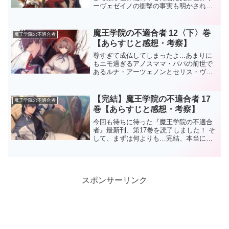
ーヴェゼイノの衝撃の事実も明かされた
一冊でした！※ここから先は【ネタバ
レ】全開です！！！魔王学院13下巻のス
トーリー瀕死の聖剣世界ハイフォリア先
魔王学院の不適合者 12〈下〉巻
魔王学院の不適合者
王・オルドフを発見した...
【あらすじと感想・考察】
尊すぎて成仏してしまったよ...あまりに
もエモ過ぎるアノスママ・パパの前世で
あるルナ・アーツェノンとセリス・ヴォ
ルディゴートの過去が明かされる、最高
にエモい一冊でした！※ここから先は
【ネタバレ】全開です！！！魔王学院12
【完結】魔王学院の不適合者 17
魔王学院の不適合者
下巻のストーリー前巻...
巻【あらすじと感想・考察】
今回も待ちに待った『魔王学院の不適合
者』最新刊、第17巻を読了しました！ そ
して、まずは何よりも…完結、本当にお
めでとうございます！ アニメ1期から追
いかけ始め、こうして最後まで見届けら
れたことに、心から感謝の気持ちでいっ
ぱいです。※ここか...
スポンサーリンク