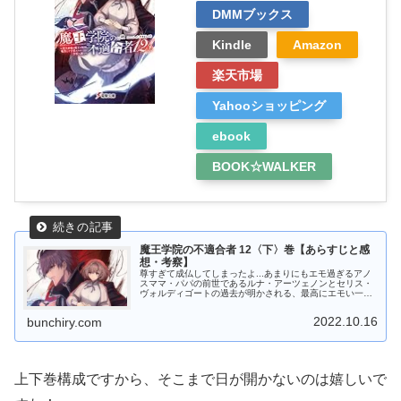
DMMブックス
Kindle
Amazon
楽天市場
Yahooショッピング
ebook
BOOK☆WALKER
魔王学院の不適合者 12〈下〉巻【あらすじと感
想・考察】
尊すぎて成仏してしまったよ...あまりにもエモ過ぎるアノ
スママ・パパの前世であるルナ・アーツェノンとセリス・
ヴォルディゴートの過去が明かされる、最高にエモい一冊
でした！※ここから先は【ネタバレ】全開です！！！魔王
学院12下巻のストーリー前巻...
2022.10.16
bunchiry.com
上下巻構成ですから、そこまで日が開かないのは嬉しいで