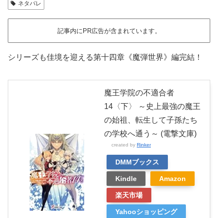
ネタバレ
記事内にPR広告が含まれています。
シリーズも佳境を迎える第十四章《魔弾世界》編完結！
魔王学院の不適合者
14〈下〉 ～史上最強の魔王
の始祖、転生して子孫たち
の学校へ通う～ (電撃文庫)
created by
Rinker
DMMブックス
Kindle
Amazon
楽天市場
Yahooショッピング