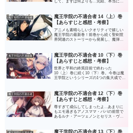
して、まずは何よりも…完結、本当にお
めでとうございます！ アニメ1期から追
いかけ始め、こうして最後まで見届けら
れたことに、心から感謝の気持ちでいっ
魔王学院の不適合者 14〈上〉巻
魔王学院の不適合者
ぱいです。※ここか...
【あらすじと感想・考察】
アニメも素晴らしいクオリティで嬉しい
魔王学院の最新巻！前巻から続く聖剣世
界関連のストーリーから発展し、魔弾世
界にスポットが当たった新章開幕です！
※ここから先は【ネタバレ】全開で
す！！！魔王学院14上巻のストーリー亡
魔王学院の不適合者 10〈下〉巻
魔王学院の不適合者
くなったハイフォリアの前聖...
【あらすじと感想・考察】
世界と平和の終焉目前で終わった
10〈上〉巻に続く10〈下〉巻。今巻は魔
王学院というシリーズの1つの集大成であ
り、最高傑作と言っても過言ではない内
容の一冊でした！ここまで魔王学院を読
んできて良かった！そう思える一冊に仕
魔王学院の不適合者 12〈下〉巻
魔王学院の不適合者
上がっています！※ここか...
【あらすじと感想・考察】
尊すぎて成仏してしまったよ...あまりに
もエモ過ぎるアノスママ・パパの前世で
あるルナ・アーツェノンとセリス・ヴォ
ルディゴートの過去が明かされる、最高
にエモい一冊でした！※ここから先は
【ネタバレ】全開です！！！魔王学院12
魔王学院の不適合者 13〈下〉巻
魔王学院の不適合者