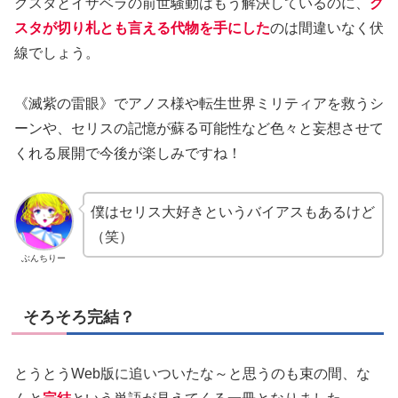
グスタとイザベラの前世騒動はもう解決しているのに、
グ
スタが切り札とも言える代物を手にした
のは間違いなく伏
線でしょう。
《滅紫の雷眼》でアノス様や転生世界ミリティアを救うシ
ーンや、セリスの記憶が蘇る可能性など色々と妄想させて
くれる展開で今後が楽しみですね！
僕はセリス大好きというバイアスもあるけど
（笑）
ぶんちりー
そろそろ完結？
とうとうWeb版に追いついたな～と思うのも束の間、な