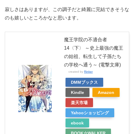
寂しさはありますが、この調子だと綺麗に完結できそうな
のも嬉しいところかなと思います。
魔王学院の不適合者
14〈下〉 ～史上最強の魔王
の始祖、転生して子孫たち
の学校へ通う～ (電撃文庫)
created by
Rinker
DMMブックス
Kindle
Amazon
楽天市場
Yahooショッピング
ebook
BOOK☆WALKER