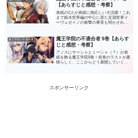
下巻のストーリー前巻...
【あらすじと感想・考察】
表紙の2人が表紙に相応しい大活躍！これ
まで銀水世界編の中心に居た災淵世界イ
ーヴェゼイノの衝撃の事実も明かされた
一冊でした！※ここから先は【ネタバ
レ】全開です！！！魔王学院13下巻のス
トーリー瀕死の聖剣世界ハイフォリア先
魔王学院の不適合者 9巻【あらす
魔王学院の不適合者
王・オルドフを発見した...
じと感想・考察】
アノスにサーシャとミーシャ（？）が表
紙を飾る魔王学院9巻！前巻のラストが素
晴らしく、ここからどう展開していくの
か気になっていましたが、昔の伏線を上
手に使って話を広げていました！今回は
サーシャとミーシャがメインでしたが、
エレオノールとゼシアに...
スポンサーリンク