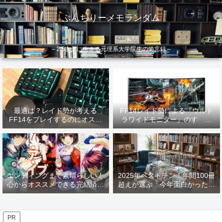
ぶんちりーメモランダム
～2.5次元に生きる元理系大学院生の備忘録～
最適は？レイド勢が考える
FF14レイド勢による『ウルト
FF14をプレイするのにオスス
ラワイドモニター』のすゝめ
メなデバイス【2026年更新】
【2026年更新】
エンディングまで素晴らしい！
2025年ベストテン！年間100冊
心からオススメできる完結済み
超えが選ぶ「今年面白かった本
ラノベ
10選」！
PR