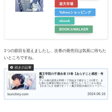
楽天市場
Yahooショッピング
ebook
BOOK☆WALKER
1つの節目を迎えましたし、次巻の発売日は気長に待ちた
いところですね。
魔王学院の不適合者 15巻【あらすじと感想・考
察】
アノス様の前世が判明！？完結まで残すところ2章で、ま
た新たな事実が明かされた一冊でした！※ここから先は
【ネタバレ】全開です！！！魔王学院15巻のストーリー二
律僣主の執事・ロンクルスと《融合転生》を行ったアノ
ス・ヴォルディゴートは、《融合転生...
2024.06.16
bunchiry.com