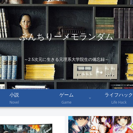
ぶんちりーメモランダム
～2.5次元に生きる元理系大学院生の備忘録～
小説
ゲーム
ライフハック
Novel
Game
Life Hack