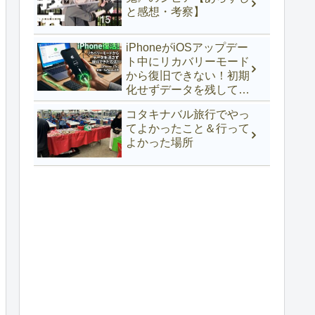
と感想・考察】
iPhoneがiOSアップデー
ト中にリカバリーモード
から復旧できない！初期
化せずデータを残して復
活できた方法【iPhone
コタキナバル旅行でやっ
17e】
てよかったこと＆行って
よかった場所