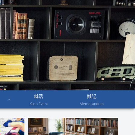
就活
雑記
Kuso Event
Memorandum