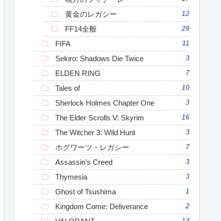
黄金のレガシー
12
FF14全般
29
FIFA
11
Sekiro: Shadows Die Twice
3
ELDEN RING
7
Tales of
10
Sherlock Holmes Chapter One
3
The Elder Scrolls V: Skyrim
16
The Witcher 3: Wild Hunt
3
ホグワーツ・レガシー
7
Assassin's Creed
3
Thymesia
3
Ghost of Tsushima
1
Kingdom Come: Deliverance
2
13