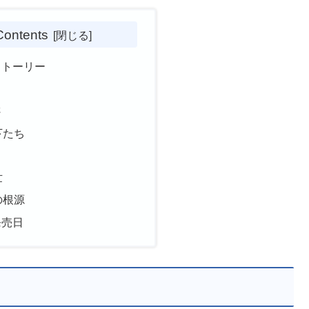
Contents
ストーリー
さ
下たち
世
の根源
発売日