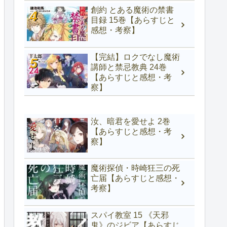
創約 とある魔術の禁書
目録 15巻【あらすじと
感想・考察】
【完結】ロクでなし魔術
講師と禁忌教典 24巻
【あらすじと感想・考
察】
汝、暗君を愛せよ 2巻
【あらすじと感想・考
察】
魔術探偵・時崎狂三の死
亡届【あらすじと感想・
考察】
スパイ教室 15 《天邪
鬼》のジビア【あらすじ