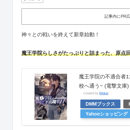
記事内にPR
神々との戦いを終えて新章始動！
魔王学院らしさがたっぷりと詰まった、原点
魔王学院の不適合者1
校へ通う~ (電撃文庫)
created by
Rinker
DMMブックス
Yahooショッピング