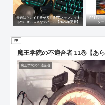
最適は？レイド勢が考えるFF14をプレイす
FF14レ
るのにオススメなデバイス【2026年更新】
ター
PR
魔王学院の不適合者 11巻【あ
魔王学院の不適合者