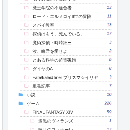
魔王学院の不適合者
13
ロード・エルメロイII世の冒険
11
スパイ教室
13
探偵はもう、死んでいる。
17
魔術探偵・時崎狂三
3
汝、暗君を愛せよ
2
とある科学の超電磁砲
9
ダイヤのA
8
Fate/kaleid liner プリズマ☆イリヤ
3
単発記事
7
小説
10
ゲーム
226
FINAL FANTASY XIV
59
漆黒のヴィランズ
1
暁月のフィナーレ
17