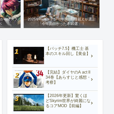
心からオスス
2025年ベストテン！年間100冊超えが選ぶ
ベ
「今年面白かった本10選」！
【パッチ7.5】機工士 基
本のスキル回し【黄金】
【完結】ダイヤのA act II
34巻【あらすじと感想・
考察】
【2026年更新】驚くほ
どSkyrim世界が綺麗にな
るコアMOD【前編】