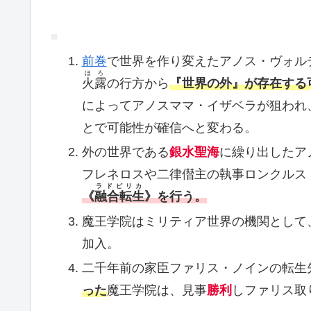
前巻
で世界を作り変えたアノス・ヴォル
ほろ
火露
の行方から
『世界の外』が存在する
によってアノスママ・イザベラが狙われ
とで可能性が確信へと変わる。
外の世界である
銀水聖海
に繰り出したア
フレネロスや二律僣主の執事ロンクルス
ラドピリカ
《
融合転生
》を行う。
魔王学院はミリティア世界の機関として
加入。
二千年前の家臣ファリス・ノインの転生
った
魔王学院は、見事
勝利
しファリス取