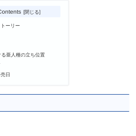
Contents
ストーリー
ける亜人種の立ち位置
ィ
発売日