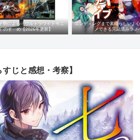
イド勢による『ウルトラワイドモニ
エンディングまで素晴らしい！
』のすゝめ【2026年更新】
メできる完結済みラノ
あらすじと感想・考察】