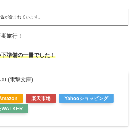
広告が含まれています。
長期旅行！
い下準備の一冊でした！
I (電撃文庫)
Amazon
楽天市場
Yahooショッピング
☆WALKER