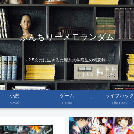
ぶんちりーメモランダム
～2.5次元に生きる元理系大学院生の備忘録～
小説
ゲーム
ライフハック
Novel
Game
Life Hack