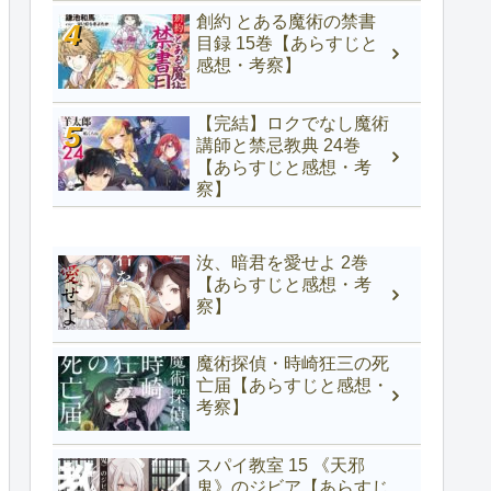
創約 とある魔術の禁書
目録 15巻【あらすじと
感想・考察】
【完結】ロクでなし魔術
講師と禁忌教典 24巻
【あらすじと感想・考
察】
汝、暗君を愛せよ 2巻
【あらすじと感想・考
察】
魔術探偵・時崎狂三の死
亡届【あらすじと感想・
考察】
スパイ教室 15 《天邪
鬼》のジビア【あらすじ