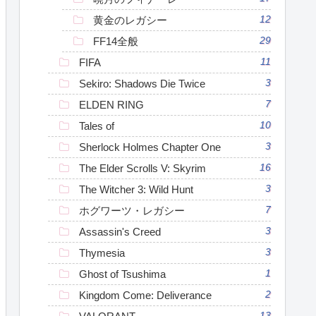
黄金のレガシー
12
FF14全般
29
FIFA
11
Sekiro: Shadows Die Twice
3
ELDEN RING
7
Tales of
10
Sherlock Holmes Chapter One
3
The Elder Scrolls V: Skyrim
16
The Witcher 3: Wild Hunt
3
ホグワーツ・レガシー
7
Assassin's Creed
3
Thymesia
3
Ghost of Tsushima
1
Kingdom Come: Deliverance
2
13