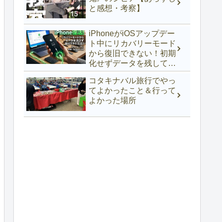
と感想・考察】
iPhoneがiOSアップデー
ト中にリカバリーモード
から復旧できない！初期
化せずデータを残して復
活できた方法【iPhone
コタキナバル旅行でやっ
17e】
てよかったこと＆行って
よかった場所