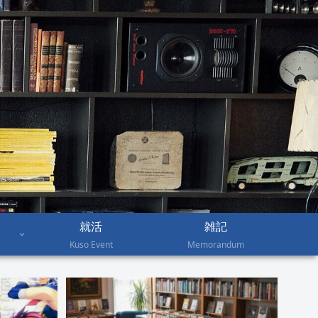
就活
雑記
Kuso Event
Memorandum