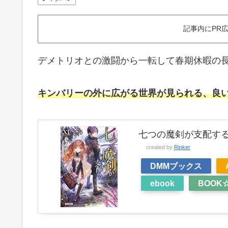
記事内にPR
デメトリオとの激闘から一転して春期休暇の
キンバリーの外に広がる世界が見られる、良
七つの魔剣が支配するX
created by
Rinker
DMMブックス
ebook
BOOK