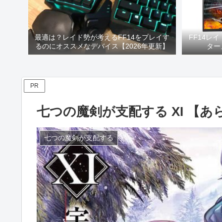
最適は？レイド勢が考えるFF14をプレイす
FF14レ
るのにオススメなデバイス【2026年更新】
ター
PR
七つの魔剣が支配する XI 【
七つの魔剣が支配する