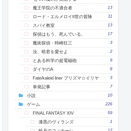
魔王学院の不適合者
13
ロード・エルメロイII世の冒険
11
スパイ教室
13
探偵はもう、死んでいる。
17
魔術探偵・時崎狂三
3
汝、暗君を愛せよ
2
とある科学の超電磁砲
9
ダイヤのA
8
Fate/kaleid liner プリズマ☆イリヤ
3
単発記事
7
小説
10
ゲーム
226
FINAL FANTASY XIV
59
漆黒のヴィランズ
1
暁月のフィナーレ
17