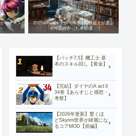
心からオスス
2025年ベストテン！年間100冊超えが選ぶ
ベ
「今年面白かった本10選」！
【パッチ7.5】機工士 基
本のスキル回し【黄金】
【完結】ダイヤのA act II
34巻【あらすじと感想・
考察】
【2026年更新】驚くほ
どSkyrim世界が綺麗にな
るコアMOD【前編】