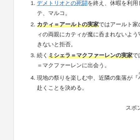
デメトリオとの死闘
を終え、休暇を利用
テ、マルコ。
カティ＝アールトの実家
ではアールト家
ィの両親にカティが魔に呑まれないよう
きないと拒否。
続く
ミシェラ＝マクファーレンの実家
で
＝マクファーレンに出会う。
現地の祭りを楽しむ中、近隣の集落が『
赴くことを決める。
スポ