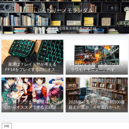
ぶんちりーメモランダム
～2.5次元に生きる元理系大学院生の備忘録～
最適は？レイド勢が考える
FF14レイド勢による『ウルト
FF14をプレイするのにオスス
ラワイドモニター』のすゝめ
メなデバイス【2026年更新】
【2026年更新】
エンディングまで素晴らしい！
2025年ベストテン！年間100冊
心からオススメできる完結済み
超えが選ぶ「今年面白かった本
ラノベ
10選」！
PR