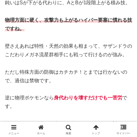
鈍いはSが下がる代わりに、AとBが1段階上がる積み技。
物理方面に硬く、攻撃力も上がるハイパー要塞に慣れる技
ですね。
壁さえあれば特性・天然の効果も相まって、サザンドラの
こだわりメガネ流星群相手にも戦って行けるのが強み。
ただし特殊方面の防御はカチカチ！とまでは行かないの
で、過信は禁物です。
逆に物理ポケモンなら
身代わりを壊すだけでも一苦労
で
す。
ヘイラッシャを崩しに来るサザンドラやロトムに対して
は、壁＋残りHPで一発耐えられそうならアクアブレイ
メニュー
ホーム
検索
トップ
サイドバー