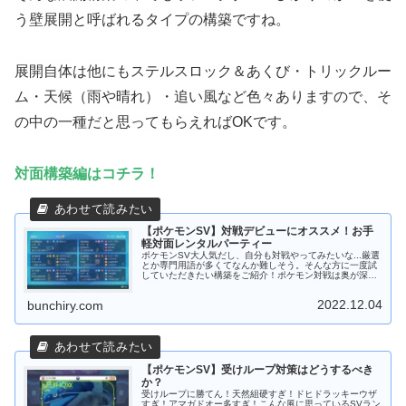
う壁展開と呼ばれるタイプの構築ですね。
展開自体は他にもステルスロック＆あくび・トリックルー
ム・天候（雨や晴れ）・追い風など色々ありますので、そ
の中の一種だと思ってもらえればOKです。
対面構築編はコチラ！
【ポケモンSV】対戦デビューにオススメ！お手
軽対面レンタルパーティー
ポケモンSV大人気だし、自分も対戦やってみたいな...厳選
とか専門用語が多くてなんか難しそう。そんな方に一度試
していただきたい構築をご紹介！ポケモン対戦は奥が深く
非常に楽しいゲームなので、少しずつ楽しみながら覚えて
行ってくれればいいなと思い...
2022.12.04
bunchiry.com
【ポケモンSV】受けループ対策はどうするべき
か？
受けループに勝てん！天然組硬すぎ！ドヒドラッキーウザ
すぎ！アマガドオー多すぎ！こんな風に思っているSVラン