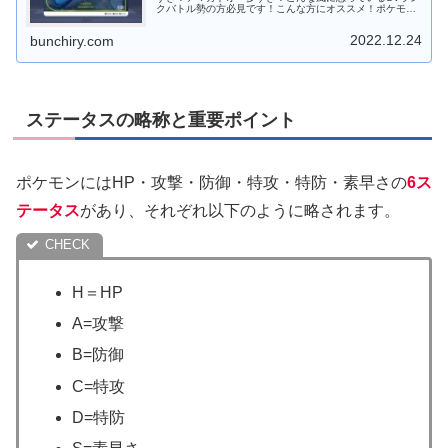
クバトル勢の方必見です！こんな方にオススメ！ポケモン
対戦初心者の方ポケモン対戦を始めてみたい方ランクバト
ルをやり始めた方ヘイラッシャや...
2022.12.24
bunchiry.com
ステータスの略称と重要ポイント
ポケモンにはHP・攻撃・防御・特攻・特防・素早さの
6ス
テータス
があり、それぞれ以下のように略されます。
H＝HP
A=攻撃
B=防御
C=特攻
D=特防