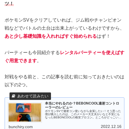
ツ！
ポケモンSVをクリアしていれば、ジム戦やチャンピオン
戦などでバトルの土台は出来上がっているわけですから、
あと少し基礎知識を入れればすぐ始められる
はず！
パーティーも今回紹介する
レンタルパーティーを使えばす
ぐ用意できます
。
対戦をやる前と、この記事を読む前に知っておきたいのは
以下の2つ。
本当にやれるのか？BEBONCOOL連射コントロ
ーラーのレビュー
ポケモンSVで連射コン使いながら金策したい！そう思った
僕が購入したのは、このメーカー大丈夫かいなと不安にも
なったBEBONCOOLの格安プロコン。ところがどっこい、
第一印象にすいませんでした！と土下座するレベルで満足
＆お世話になっているので...
2022.12.16
bunchiry.com