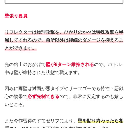
壁張り要員
リフレクターは物理攻撃を、ひかりのかべは特殊攻撃を半
減してくれるので、急所以外は後続のダメージを抑えるこ
とができます。
光の粘土のおかげで
壁が8ターン維持される
ので、バトル
中は壁が維持された状態で戦えます。
因みに両壁は対面が悪タイプやサーフゴーでも特性・悪戯
心の効果で
必ず先制できる
ので、非常に安定するのも嬉し
いところ。
また今作習得のすてゼリフにより、
壁を貼り終わったら相