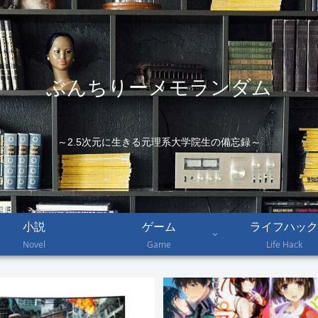
ぶんちりーメモランダム
～2.5次元に生きる元理系大学院生の備忘録～
小説
ゲーム
ライフハック
Novel
Game
Life Hack