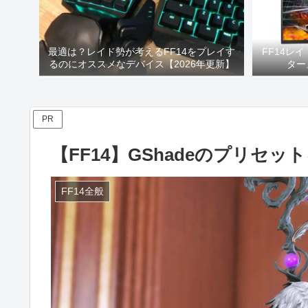
最適は？レイド勢が考えるFF14をプレイす
FF14レ
るのにオススメなデバイス【2026年更新】
ター
PR
【FF14】GShadeのプリセッ
FF14全般