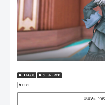
FF14全般
ツール・MOD
FF14
記事内にPR