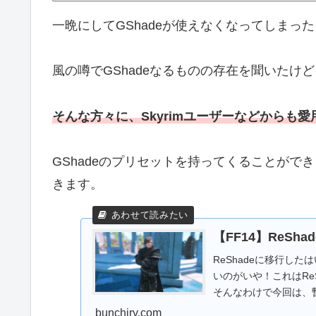
一晩にしてGShadeが使えなくなってしまっ
風の噂でGShadeなるものの存在を聞いたけ
そんな方々に、Skyrimユーザーなどからも愛
GShadeのプリセットを持ってくることがで
きます。
【FF14】ReS
ReShadeに移行し
いのがいや！これはRe
そんなわけで今回は、暫
記...
bunchiry.com