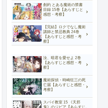
創約 とある魔術の禁書
目録 15巻【あらすじと
感想・考察】
【完結】ロクでなし魔術
講師と禁忌教典 24巻
【あらすじと感想・考
察】
汝、暗君を愛せよ 2巻
【あらすじと感想・考
察】
魔術探偵・時崎狂三の死
亡届【あらすじと感想・
考察】
スパイ教室 15 《天邪
鬼》のジビア【あらすじ