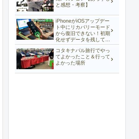
と感想・考察】
iPhoneがiOSアップデー
ト中にリカバリーモード
から復旧できない！初期
化せずデータを残して復
活できた方法【iPhone
コタキナバル旅行でやっ
17e】
てよかったこと＆行って
よかった場所