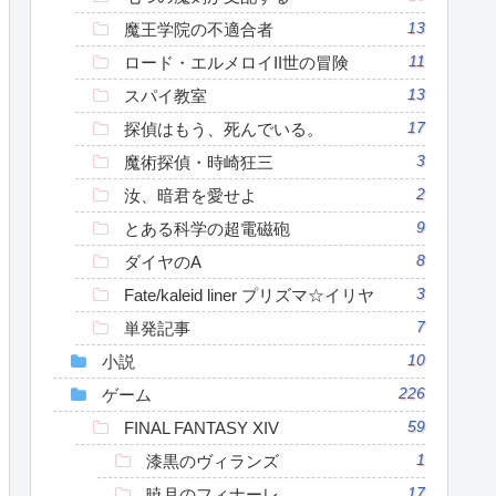
魔王学院の不適合者
13
ロード・エルメロイII世の冒険
11
スパイ教室
13
探偵はもう、死んでいる。
17
魔術探偵・時崎狂三
3
汝、暗君を愛せよ
2
とある科学の超電磁砲
9
ダイヤのA
8
Fate/kaleid liner プリズマ☆イリヤ
3
単発記事
7
小説
10
ゲーム
226
FINAL FANTASY XIV
59
漆黒のヴィランズ
1
暁月のフィナーレ
17