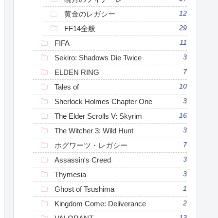
黄金のレガシー
12
FF14全般
29
FIFA
11
Sekiro: Shadows Die Twice
3
ELDEN RING
7
Tales of
10
Sherlock Holmes Chapter One
3
The Elder Scrolls V: Skyrim
16
The Witcher 3: Wild Hunt
3
ホグワーツ・レガシー
7
Assassin's Creed
3
Thymesia
3
Ghost of Tsushima
1
Kingdom Come: Deliverance
2
13