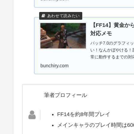
【FF14】黄金か
対応メモ
パッチ7.0のグラフィッ
い！なんかぼやける！
常に動作するまでの対
す。また、筆...
bunchiry.com
筆者プロフィール
FF14を約8年間プレイ
メインキャラのプレイ時間は600