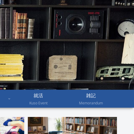
就活
雑記
Kuso Event
Memorandum