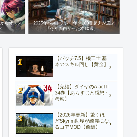
心からオスス
2025年ベストテン！年間100冊超えが選ぶ
ベ
「今年面白かった本10選」！
【パッチ7.5】機工士 基
本のスキル回し【黄金】
【完結】ダイヤのA act II
34巻【あらすじと感想・
考察】
【2026年更新】驚くほ
どSkyrim世界が綺麗にな
るコアMOD【前編】