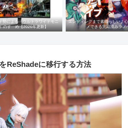
イド勢による『ウルトラワイドモニ
エンディングまで素晴らしい！
』のすゝめ【2026年更新】
メできる完結済みラノ
トをReShadeに移行する方法