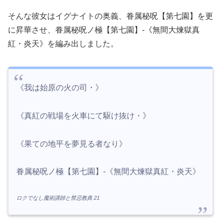
そんな彼女はイグナイトの奥義、眷属秘呪【第七園】を更
に昇華させ、眷属秘呪ノ極【第七園】-《無間大煉獄真
紅・炎天》を編み出しました。
《我は始原の火の司・》
《真紅の戦場を火車にて駆け抜け・》
《果ての地平を夢見る者なり》
眷属秘呪ノ極【第七園】-《無間大煉獄真紅・炎天》
ロクでなし魔術講師と禁忌教典 21