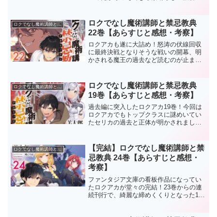
一冊でした！※ここから先は【ネタバ
レ】全開です！！！ロクアカ20巻のスト
ーリーグレン＝レーダスをタウムの天文
ロクでなし魔術講師と禁忌教典
ロクでなし魔術講師と禁忌教典
神殿に送り出し、過去で...
22巻【あらすじと感想・考察】
ロクアカも遂に大詰め！怒涛の伏線回収
に最終決戦となりそうな戦いの開幕、明
かされる魔王の過去など読むのが止まら
ない一冊でした！※ここから先は【ネタ
バレ】全開です！！！ロクアカ22巻のス
トーリー突如現れたジャティス＝ロウフ
ロクでなし魔術講師と禁忌教典
ロクでなし魔術講師と禁忌教典
ァンは《大導師》フェロ...
19巻【あらすじと感想・考察】
過去編に突入したロクアカ19巻！今回は
ロクアカでもトップクラスに謎めいてい
たセリカの過去と正体が明かされまし
た！そして胸熱感動のラスト！涙腺を見
事破壊されましたね！ここ最近は毎巻そ
うですが、ロクアカシリーズでも1、2を
【完結】ロクでなし魔術講師と禁
ロクでなし魔術講師と禁忌教典
争うほどに素晴らしい一...
忌教典 24巻【あらすじと感想・
考察】
ファンタジア文庫の看板作品になってい
たロクアカが堂々の完結！23巻からの連
続刊行で、綺麗な締めくくりとなった1冊
でした！ロクアカありがとう！！！※こ
こから先は【ネタバレ】全開です！！！