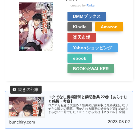
created by
Rinker
DMMブックス
Kindle
Amazon
楽天市場
Yahooショッピング
ebook
BOOK☆WALKER
ロクでなし魔術講師と禁忌教典 22巻【あらすじ
と感想・考察】
ロクアカも遂に大詰め！怒涛の伏線回収に最終決戦となり
そうな戦いの開幕、明かされる魔王の過去など読むのが止
まらない一冊でした！※ここから先は【ネタバレ】全開で
す！！！ロクアカ22巻のストーリー突如現れたジャティス
＝ロウファンは《大導師》フェロ...
2023.05.02
bunchiry.com