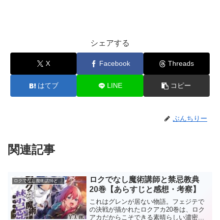
シェアする
X
Facebook
Threads
はてブ
LINE
コピー
ぶんちりー
関連記事
ロクでなし魔術講師と禁忌教典
ロクでなし魔術講師と禁忌教典
20巻【あらすじと感想・考察】
これはグレンが居ない物語。フェジテで
の決戦が描かれたロクアカ20巻は、ロク
アカだからこそできる素晴らしい濃密な