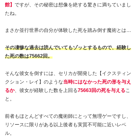
館】
ですが、その秘密は想像を絶する驚きに満ちていまし
たね。
まさか並行世界の自分が体験した死を踏み倒す魔術とは…
その凄惨な過去は読んでいてもゾッとするもので、経験し
た死の数は75662回。
そんな彼女を倒すには、セリカが開発した【イクスティン
クション・レイ】のような
当時にはなかった死の形を与え
るか
、彼女が経験した数を上回る
75663回の死を与える
こ
と。
前者もほとんどすべての魔術師にとって無理ゲーですし、
リソースに限りがある以上後者も実質不可能に近いレベ
ル。