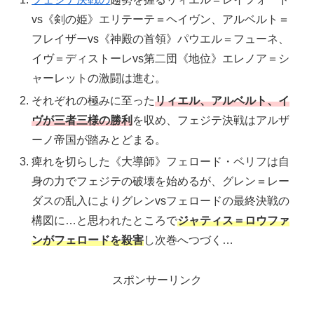
vs《剣の姫》エリテーテ＝ヘイヴン、アルベルト＝
フレイザーvs《神殿の首領》パウエル＝フューネ、
イヴ＝ディストーレvs第二団《地位》エレノア＝シ
ャーレットの激闘は進む。
それぞれの極みに至った
リィエル、アルベルト、イ
ヴが三者三様の勝利
を収め、フェジテ決戦はアルザ
ーノ帝国が踏みとどまる。
痺れを切らした《大導師》フェロード・ベリフは自
身の力でフェジテの破壊を始めるが、グレン＝レー
ダスの乱入によりグレンvsフェロードの最終決戦の
構図に…と思われたところで
ジャティス＝ロウファ
ンがフェロードを殺害
し次巻へつづく…
スポンサーリンク