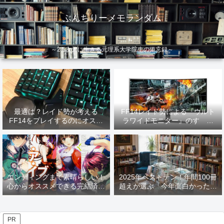
ぶんちりーメモランダム
～2.5次元に生きる元理系大学院生の備忘録～
最適は？レイド勢が考える
FF14レイド勢による『ウルト
FF14をプレイするのにオスス
ラワイドモニター』のすゝめ
メなデバイス【2026年更新】
【2026年更新】
エンディングまで素晴らしい！
2025年ベストテン！年間100冊
心からオススメできる完結済み
超えが選ぶ「今年面白かった本
ラノベ
10選」！
PR