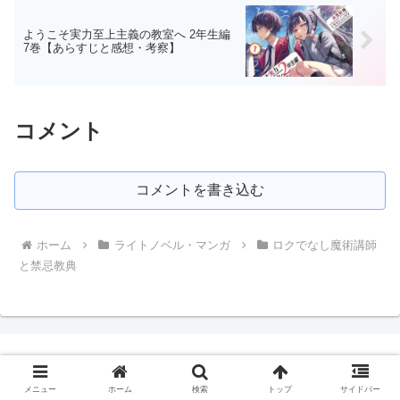
ようこそ実力至上主義の教室へ 2年生編
7巻【あらすじと感想・考察】
コメント
コメントを書き込む
ホーム
ライトノベル・マンガ
ロクでなし魔術講師
と禁忌教典
ぶんちりーメモランダム
メニュー
ホーム
検索
トップ
サイドバー