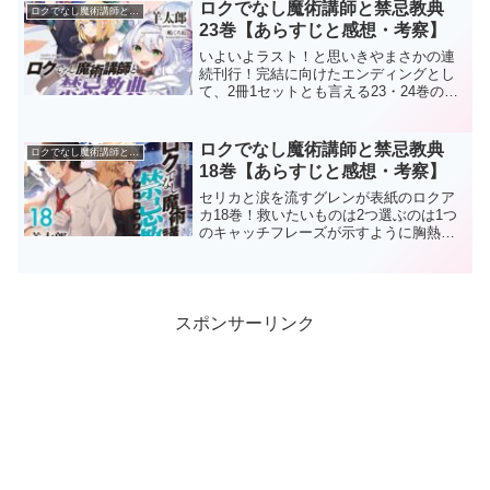
ロクアカ24巻のストーリー無垢なる闇と
ロクでなし魔術講師と禁忌教典
ロクでなし魔術講師と禁忌教典
共にグレン＝レーダ...
23巻【あらすじと感想・考察】
いよいよラスト！と思いきやまさかの連
続刊行！完結に向けたエンディングとし
て、2冊1セットとも言える23・24巻の一
冊目はジャティスとの戦いを描き切った
素晴らしい一冊でした！※ここから先は
【ネタバレ】全開です！！！ロクアカ23
ロクでなし魔術講師と禁忌教典
ロクでなし魔術講師と禁忌教典
巻のストーリージ...
18巻【あらすじと感想・考察】
セリカと涙を流すグレンが表紙のロクア
カ18巻！救いたいものは2つ選ぶのは1つ
のキャッチフレーズが示すように胸熱な
一巻でした！しかも、アルザーノ帝国王
家の呪いや天の智慧研究会トップの正
体、禁忌教典アカシックレコードの存在
など物語の根幹に関わる...
スポンサーリンク