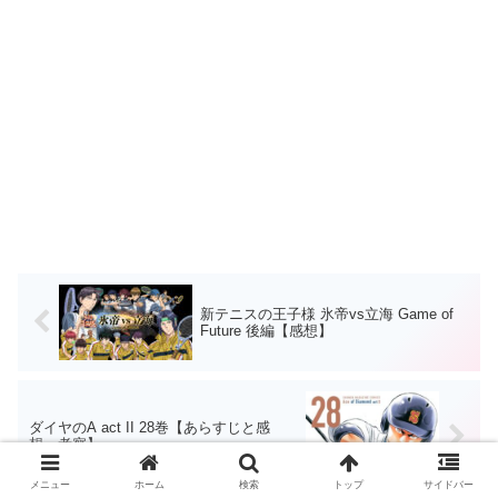
新テニスの王子様 氷帝vs立海 Game of
Future 後編【感想】
ダイヤのA act II 28巻【あらすじと感
想・考察】
メニュー
ホーム
検索
トップ
サイドバー