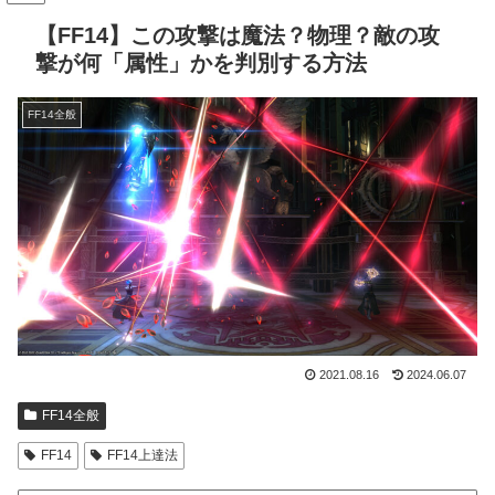
【FF14】この攻撃は魔法？物理？敵の攻
撃が何「属性」かを判別する方法
FF14全般
2021.08.16
2024.06.07
FF14全般
FF14
FF14上達法