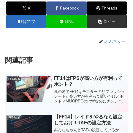
X
Facebook
Threads
はてブ
LINE
コピー
ぶんちりー
関連記事
FF14はFPSが高い方が有利って
FF14全般
ホント？
風の噂でFF14はモニターのリフレッシュ
レートが高い方が有利って聞いたけどホ
ント？MMORPGのはずなのにナンデ？お
答えしますと、ホントです！というわけ
で、今回はFPS値が高い方が有利なワケ
についてご紹介していきます！筆者プロ
【FF14】レイドをやるなら設定
FF14全般
フィールFF1...
しておけ！TAFの設定方法
みんなちゃんとTAFの設定しているか