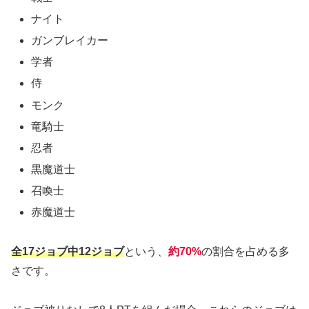
ナイト
ガンブレイカー
学者
侍
モンク
竜騎士
忍者
黒魔道士
召喚士
赤魔道士
全17ジョブ中12ジョブ
という、
約70%
の割合を占める多
さです。