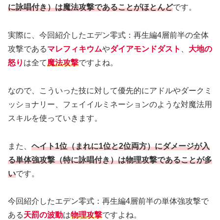
に詠唱付き）は魔法攻撃であることがほとんど
です。
実際に、今回紹介したエデン零式：再生編4層前半の全体
攻撃である
マレフィキウム
や
ダイアモンドダスト
、
大地の
怒り
は全て
魔法攻撃
ですよね。
なので、こういった技に対して優先的にアドルやダークミ
ッショナリー、フェイイルミネーションのような対魔法用
スキルを使っていきます。
また、
ヘイト1位（まれに1位と2位両方）にダメージが入
る単体強攻撃（特に詠唱付き）は物理攻撃であることが多
い
です。
今回紹介したエデン零式：再生編4層前半の単体強攻撃で
ある
天罰の波動
は
物理攻撃
ですよね。