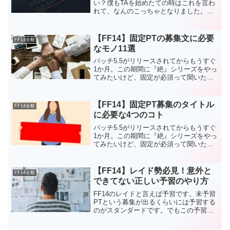
い？僕もTAを始めたての時はこれを言わ
れて、なんのこっちゃとなりました。で
もこれ、設定すると細かいところですが
違いが感じられて、非常に快適にスキル
が回せるので必見です！筆者プロフィー
【FF14】固定PTの募集文に必要
FF14全般
ルFF14を約8年間プ...
なモノ11選
パッチ5.5がリリースされてからもうすぐ
1か月。この期間に『絶』シリーズをやっ
てみたいけど、固定が必須って聞いた！
固定の募集文からヤバそうなところを見
分けたい！パッチ6.0がリリース後の新し
い『零式』用に、固定を組んでおきた
【FF14】固定PT募集のタイトル
FF14全般
い！そんな方々に...
に必要な4つのコト
パッチ5.5がリリースされてからもうすぐ
1か月。この期間に『絶』シリーズをやっ
てみたいけど、固定が必須って聞いた！
固定の募集文からヤバそうなところを見
分けたい！パッチ6.0がリリース後の新し
い『零式』用に、固定を組んでおきた
【FF14】レイド勢必見！意外と
FF14全般
い！そんな方々に...
できてない正しい予習のやり方
FF14のレイドと言えば予習です。未予習
PTという募集が出るくらいには予習する
のがスタンダードです。でもこの予習、
意外と正しくできてない人がほとんどで
す。予習の出来具合によっては、固定PT