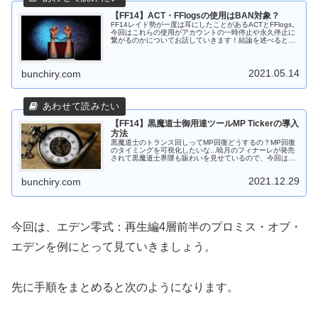
【FF14】ACT・FFlogsの使用はBAN対象？
FF14レイド勢が一度は耳にしたことがあるACTとFFlogs。
今回はこれらの使用がアカウントの一時停止や永久停止に
繋がるのかについてお話していきます！結論を述べると、
使用するだけならグレーでBANにはまずなりません！が、
運営様のさじ加減次...
2021.05.14
bunchiry.com
【FF14】黒魔道士御用達ツールMP Tickerの導入
方法
黒魔道士のトランス回しってMP回復どうするの？MP回復
のタイミングを可視化したいな...暁月のフィナーレが発売
されて黒魔道士界隈も賑わいを見せているので、今回は昔
から多くの黒魔道士に愛用されている（多分）MP Ticker導
入方法を紹介して...
2021.12.29
bunchiry.com
今回は、エデン零式：再生編4層前半のプロミス・オブ・
エデンを例にとって見ていきましょう。
先に手順をまとめると次のようになります。