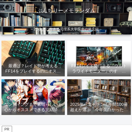
ぶんちりーメモランダム
～2.5次元に生きる元理系大学院生の備忘録～
最適は？レイド勢が考える
FF14レイド勢による『ウルト
FF14をプレイするのにオスス
ラワイドモニター』のすゝめ
メなデバイス【2026年更新】
【2026年更新】
エンディングまで素晴らしい！
2025年ベストテン！年間100冊
心からオススメできる完結済み
超えが選ぶ「今年面白かった本
ラノベ
10選」！
PR