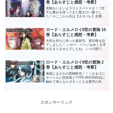
巻【あらすじと感想・考察】
冒険もいよいよラストスパートか！？壮
大な舞台を持ってきた驚きの一冊でし
た！※ここから先は【ネタバレ】全開で
す！！！冒険9巻のストーリー仙人ムシキ
を探し、ヒマラヤにやってきたロード・
エルメロイII世一行はスカンジナビア・ペ
ロード・エルメロイII世の冒険 10
ロード・エルメロイII世の冒険
ペロンチーノと合流。...
巻【あらすじと感想・考察】
今回も待ちに待った最新刊、第10巻を読
了しました！ いやー、ページをめくる手
が止まりませんでしたね。シャの国での
物語がさらに深く、そして複雑になり、
これまでの巻とは異なる緊迫感がひしひ
しと伝わってきました。※ここから先は
ロード・エルメロイII世の冒険 2
ロード・エルメロイII世の冒険
【ネタバレ】全開です...
巻【あらすじと感想・考察】
表紙にまさかの黒桐幹也！！！おまけに
タイトルに彷徨海とTYPE-MOON作品に
触れて来たならガタッとなる驚愕の本
巻。『彷徨海の魔人』ってもうそれだけ
で気になる。内容も核となるフームダニ
ットだけでなく夜却のような東洋の魔術
組織、アトラス院に彷...
スポンサーリンク