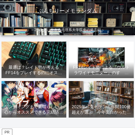
ぶんちりーメモランダム
～2.5次元に生きる元理系大学院生の備忘録～
最適は？レイド勢が考える
FF14レイド勢による『ウルト
FF14をプレイするのにオスス
ラワイドモニター』のすゝめ
メなデバイス【2026年更新】
【2026年更新】
エンディングまで素晴らしい！
2025年ベストテン！年間100冊
心からオススメできる完結済み
超えが選ぶ「今年面白かった本
ラノベ
10選」！
PR