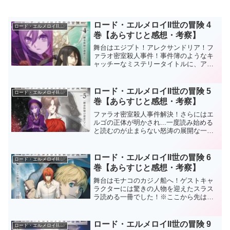
ロード・エルメロイII世の冒険 4
ロード・エルメロイII世の冒険
巻【あらすじと感想・考察】
舞台はエジプト！アレクサンドリア！フ
ァラオ密室殺人事件！事件簿のようなキ
ャッチーなミステリータイトルに、アト
ラス院から登場のゲストキャラ！更には
時計塔のロード・メルステアも登場した
りと、盛りだくさんであっという間に読
ロード・エルメロイII世の冒険 5
ロード・エルメロイII世の冒険
み終えてしまう素晴らしい...
巻【あらすじと感想・考察】
ファラオ密室殺人事件解決！さらにはエ
ルゴの正体が明かされ...一度読み始める
と読むのが止まらない怒涛の展開な一冊
でした！※ここから先は【ネタバレ】全
開です！！！冒険5巻のストーリーファラ
オ密室殺人の調査に訪れたロード・エル
ロード・エルメロイII世の冒険 6
ロード・エルメロイII世の冒険
メロイII世一行と...
巻【あらすじと感想・考察】
舞台はモナコのカジノ船へ！ゲストキャ
ラクターには驚きの人物を迎えたスラス
ラ読める一冊でした！※ここから先は
【ネタバレ】全開です！！！冒険6巻のス
トーリーエルメロイ教室の生徒・フラッ
ト・エスカルドスを通じて彷徨海のジズ
ロード・エルメロイII世の冒険 9
ロード・エルメロイII世の冒険
にモナコ公国に招かれたロ...