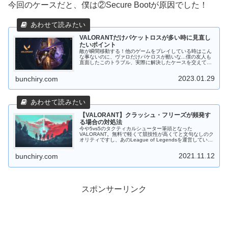
今回のケースだと、僕は②Secure Bootが原因でした！
VALORANTだけパケットロスが多い時に見直し
たいポイント
敵が瞬間移動する！他のゲームをプレイしている時はこん
な事ないのに、ヴァロだけパケロスが酷いな...僕の友人も
直面したこのトラブル、実際に解決したケースを交えて対
処法を紹介していきます！はじめに5vs5のタクティカルシ
ューターとして全世界で人...
2023.01.29
bunchiry.com
【VALORANT】クラッシュ・フリーズが頻発す
る場合の対処法
今や5vs5のタクティカルシューター筆頭となった
VALORANT。無料で軽くて競技性が高くてと文句なしのク
オリティですし、あのLeague of Legendsを運営している
Riotのゲームですからね。しかし軽くてクラッシュ・フリ
ーズする原...
2021.11.12
bunchiry.com
スポンサーリンク