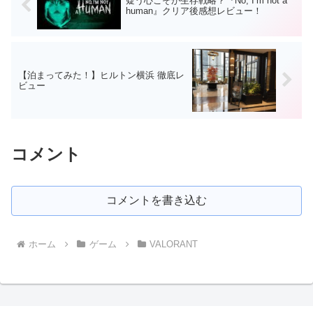
疑う心こそが生存戦略？『No, I’m not a
human』クリア後感想レビュー！
【泊まってみた！】ヒルトン横浜 徹底レ
ビュー
コメント
コメントを書き込む
ホーム
ゲーム
VALORANT