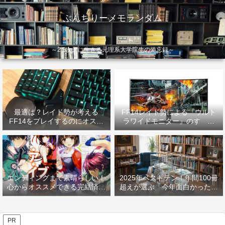
ぶんちりーメモランダム
～2.5次元に生きる元理系大学院生の備忘録～
最適は？レイド勢が考える
FF14レイド勢による『ウルト
FF14をプレイするのにオスス
ラワイドモニター』のすゝめ
メなデバイス【2026年更新】
【2026年更新】
エンディングまで素晴らしい！
2025年ベストテン！年間100冊
心からオススメできる完結済み
超えが選ぶ「今年面白かった本
ラノベ
10選」！
PR