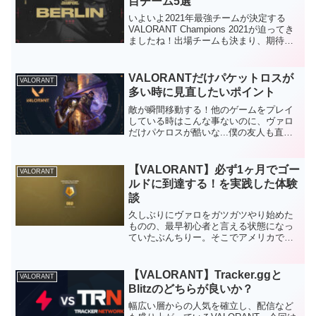
目チーム5選
いよいよ2021年最強チームが決定する
VALORANT Champions 2021が迫ってき
ましたね！出場チームも決まり、期待の
ボルテージが上がりに上がってきたこの
大会。今回は個人的に注目しているチー
ムを5つピックアップして紹介してみま
VALORANTだけパケットロスが
VALORANT
し...
多い時に見直したいポイント
敵が瞬間移動する！他のゲームをプレイ
している時はこんな事ないのに、ヴァロ
だけパケロスが酷いな...僕の友人も直面
したこのトラブル、実際に解決したケー
スを交えて対処法を紹介していきます！
はじめに5vs5のタクティカルシューター
【VALORANT】必ず1ヶ月でゴー
VALORANT
として全世界で人...
ルドに到達する！を実践した体験
談
久しぶりにヴァロをガツガツやり始めた
ものの、最早初心者と言える状態になっ
ていたぶんちりー。そこでアメリカで話
題になっていた『絶対にゴールドに到達
できるルーティン』を実践してみたの
で、その体験談をまとめていきます！な
【VALORANT】Tracker.ggと
VALORANT
かなかブロンズ・シルバーか...
Blitzのどちらが良いか？
幅広い層からの人気を確立し、配信など