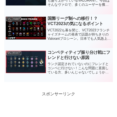
も盛り上がっているVALORANT。今回は
そんなヴァロで、多くのユーザーを獲得
してるサードパーティーアプリの比較を
紹介していきます！Tracker.ggとは？
Tracker.ggは戦績を確認できる外部サイ...
国際リーグ制への移行！？
VALORANT
VCT2023の気になるポイント
VCT2022も幕を閉じ、VCT2023フランチ
ャイズチームの発表で話題が持ちきりの
Valorantプロシーン。日本でも人気急上昇
中のこのシーンが今後どうなっていくの
か。日本チームはどうなっちゃうのか。
気になった情報をまとめていきましょ
コンペティティブ振り分け戦にフ
VALORANT
う！...
レンドと行けない原因
ランク認定されていないのにフレンドと
コンペに行けない！こんな問題に直面し
ている方、多いんじゃないでしょうか？
僕も先日これになってしまって、お互い
『ランクなし』なのになぜだろう？とな
りました。今回はValorantのコンペティテ
ィブモード振り...
スポンサーリンク