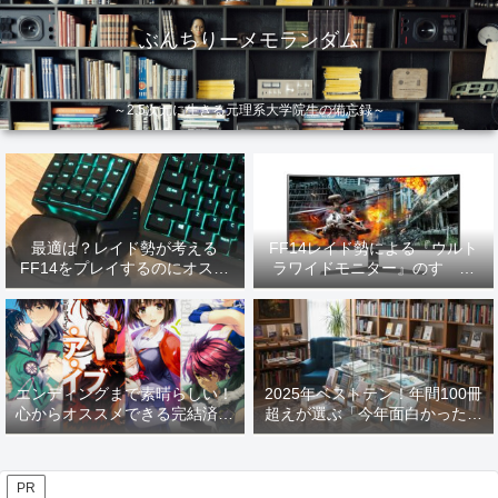
ぶんちりーメモランダム
～2.5次元に生きる元理系大学院生の備忘録～
最適は？レイド勢が考える
FF14レイド勢による『ウルト
FF14をプレイするのにオスス
ラワイドモニター』のすゝめ
メなデバイス【2026年更新】
【2026年更新】
エンディングまで素晴らしい！
2025年ベストテン！年間100冊
心からオススメできる完結済み
超えが選ぶ「今年面白かった本
ラノベ
10選」！
PR