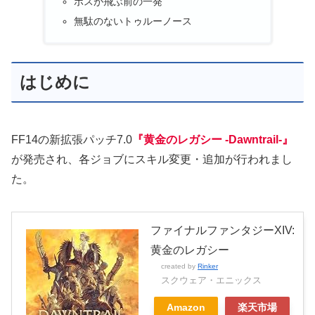
ボスが飛ぶ前の一発
無駄のないトゥルーノース
はじめに
FF14の新拡張パッチ7.0
『黄金のレガシー -Dawntrail-』
が発売され、各ジョブにスキル変更・追加が行われまし
た。
ファイナルファンタジーXIV:
黄金のレガシー
created by
Rinker
スクウェア・エニックス
Amazon
楽天市場