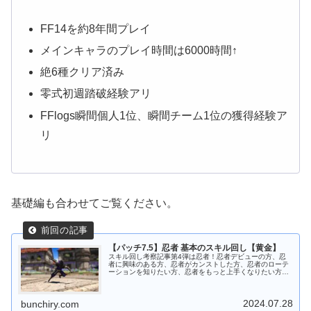
FF14を約8年間プレイ
メインキャラのプレイ時間は6000時間↑
絶6種クリア済み
零式初週踏破経験アリ
FFlogs瞬間個人1位、瞬間チーム1位の獲得経験ア
リ
基礎編も合わせてご覧ください。
【パッチ7.5】忍者 基本のスキル回し【黄金】
スキル回し考察記事第4弾は忍者！忍者デビューの方、忍
者に興味のある方、忍者がカンストした方、忍者のローテ
ーションを知りたい方、忍者をもっと上手くなりたい方必
見です！本記事の内容はあくまで暫定版です。より良い情
報を見つけ次第随時更新していきま...
2024.07.28
bunchiry.com