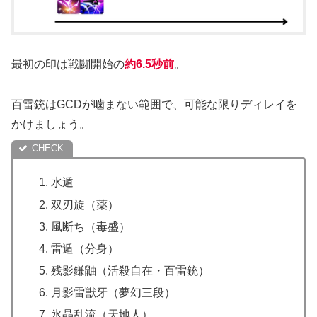
最初の印は戦闘開始の
約6.5秒前
。
百雷銃はGCDが噛まない範囲で、可能な限りディレイを
かけましょう。
水遁
双刃旋（薬）
風断ち（毒盛）
雷遁（分身）
残影鎌鼬（活殺自在・百雷銃）
月影雷獣牙（夢幻三段）
氷晶乱流（天地人）