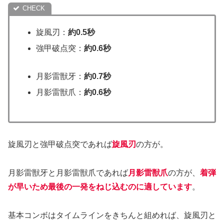
旋風刃：
約0.5秒
強甲破点突：
約0.6秒
月影雷獣牙：
約0.7秒
月影雷獣爪：
約0.6秒
旋風刃と強甲破点突であれば
旋風刃
の方が。
月影雷獣牙と月影雷獣爪であれば
月影雷獣爪
の方が、
着弾
が早いため最後の一発をねじ込むのに適しています
。
基本コンボはタイムラインをきちんと組めれば、旋風刃と