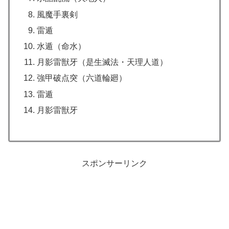
風魔手裏剣
雷遁
水遁（命水）
月影雷獣牙（是生滅法・天理人道）
強甲破点突（六道輪廻）
雷遁
月影雷獣牙
スポンサーリンク