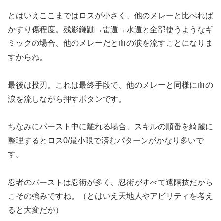
とはいえここまではロスが小さく、他のメレーと比べれば
かすり傷程度。残影鎌鼬→雷遁→水遁と全部使うようなギ
ミックの場合、他のメレーだと血の涙を流すことになりま
すからね。
最後は投刃。これは最終手段で、他のメレーと同様に血の
涙を流しながら押すボタンです。
ちなみにバースト中に離れる場合、スキルの順番を綺麗に
整理するとロス0/最小限で済むパターンがかなり多いで
す。
忍者のバーストは忍術が多く、忍術がすべて遠隔技だから
こその強みですね。（とはいえ天地人やアビリティを考え
ると大変だが）