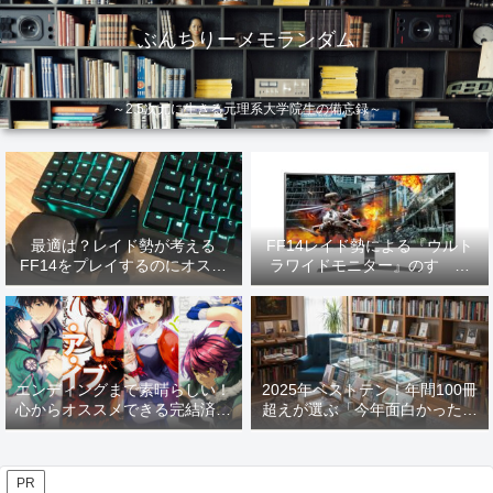
ぶんちりーメモランダム
～2.5次元に生きる元理系大学院生の備忘録～
最適は？レイド勢が考える
FF14レイド勢による『ウルト
FF14をプレイするのにオスス
ラワイドモニター』のすゝめ
メなデバイス【2026年更新】
【2026年更新】
エンディングまで素晴らしい！
2025年ベストテン！年間100冊
心からオススメできる完結済み
超えが選ぶ「今年面白かった本
ラノベ
10選」！
PR